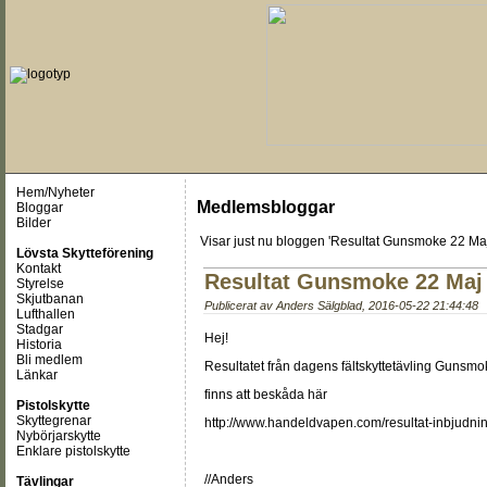
Hem/Nyheter
Medlemsbloggar
Bloggar
Bilder
Visar just nu
bloggen 'Resultat Gunsmoke 22 Ma
Lövsta Skytteförening
Kontakt
Resultat Gunsmoke 22 Maj
Styrelse
Skjutbanan
Publicerat av
Anders Sälgblad
,
2016-05-22 21:44:48
Lufthallen
Stadgar
Hej!
Historia
Bli medlem
Resultatet från dagens fältskyttetävling Guns
Länkar
finns att beskåda här
Pistolskytte
Skyttegrenar
http://www.handeldvapen.com/resultat-inbjudni
Nybörjarskytte
Enklare pistolskytte
//Anders
Tävlingar