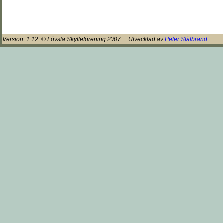
Version:
1.12
© Lövsta Skytteförening 2007. Utvecklad av
Peter Stålbrand
.