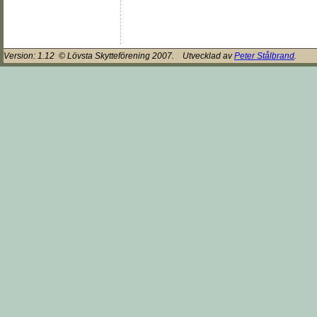
Version:
1.12
© Lövsta Skytteförening 2007. Utvecklad av
Peter Stålbrand
.