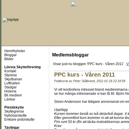
Hem/Nyheter
Medlemsbloggar
Bloggar
Bilder
Visar just nu
bloggen 'PPC kurs - Våren 2011'
.
V
Lövsta Skytteförening
Kontakt
PPC kurs - Våren 2011
Styrelse
Skjutbanan
Publicerat av
Peter Stålbrand
,
2011-01-18 22:18:58
Lufthallen
Stadgar
Vi vill kontrollera intresset bland medlemmarna a
Historia
se hur många intresserade vi kan få till. Björn Neh
Bli medlem
Länkar
Sören Andersson har tidigare annonserat om en 
Pistolskytte
Upplägg:
Skyttegrenar
Kursen kommer bestå av två delar/två dagar. 4 t
Nybörjarskytte
Efter genomförd kurs kommer ni att att kunna t
Enklare pistolskytte
Pris runt 50 kr (för att täcka instruktörernas a
Krav:
Tävlingar