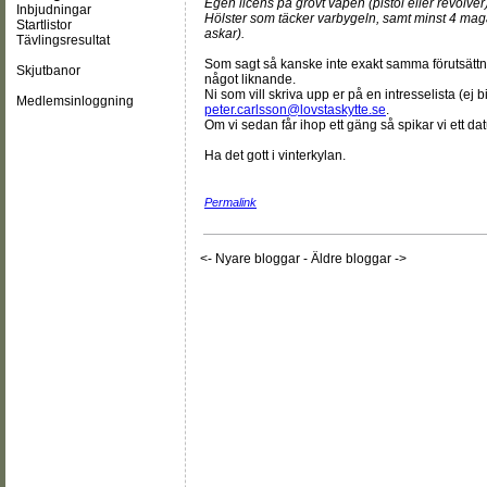
Egen licens på grovt vapen (pistol eller revolver)
Inbjudningar
Hölster som täcker varbygeln, samt minst 4 mag
Startlistor
askar).
Tävlingsresultat
Som sagt så kanske inte exakt samma förutsättni
Skjutbanor
något liknande.
Ni som vill skriva upp er på en intresselista (ej 
Medlemsinloggning
peter.carlsson@lovstaskytte.se
.
Om vi sedan får ihop ett gäng så spikar vi ett
Ha det gott i vinterkylan.
Permalink
<- Nyare bloggar
-
Äldre bloggar ->