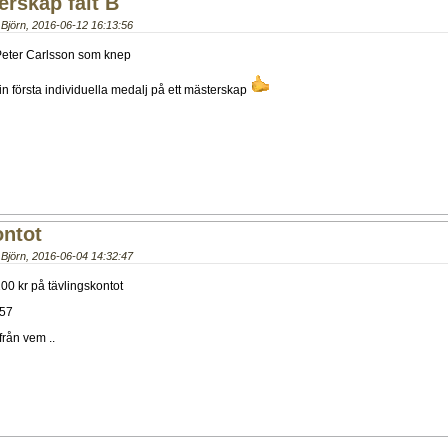
rskap fält B
Björn
,
2016-06-12 16:13:56
ill Peter Carlsson som knep
sin första individuella medalj på ett mästerskap
ontot
Björn
,
2016-06-04 14:32:47
200 kr på tävlingskontot
57
rån vem ..