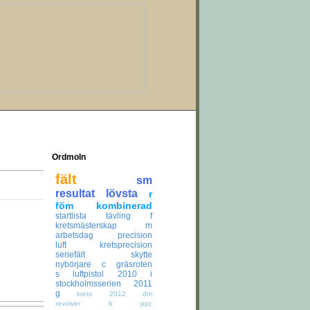
Ordmoln
fält
sm
resultat
lövsta
r
föm
kombinerad
startlista
tävling
f
kretsmästerskap
m
arbetsdag
precision
luft
kretsprecision
seriefält
skytte
nybörjare
c
gräsroten
s
luftpistol
2010
i
stockholmsserien
2011
g
krets
2012
dm
revolver
b
ppc