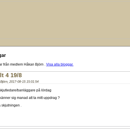
gar
ar från medlem Håkan Björn
.
Visa alla bloggar.
t 4 19/8
Björn
,
2017-08-15 15:01:54
skjutledare/banläggare på lördag
känner sig manad att ta mitt uppdrag ?
a skjutningen .