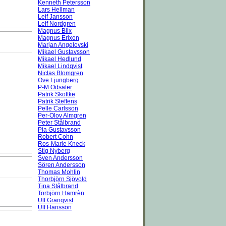
Kenneth Petersson
Lars Hellman
Leif Jansson
Leif Nordgren
Magnus Blix
Magnus Erixon
Marjan Angelovski
Mikael Gustavsson
Mikael Hedlund
Mikael Lindqvist
Niclas Blomgren
Ove Ljungberg
P-M Odsäter
Patrik Skottke
Patrik Steffens
Pelle Carlsson
Per-Olov Almgren
Peter Stålbrand
Pia Gustavsson
Robert Cohn
Ros-Marie Kneck
Stig Nyberg
Sven Andersson
Sören Andersson
Thomas Mohlin
Thorbjörn Sjövold
Tina Stålbrand
Torbjörn Hamrèn
Ulf Granqvist
Ulf Hansson