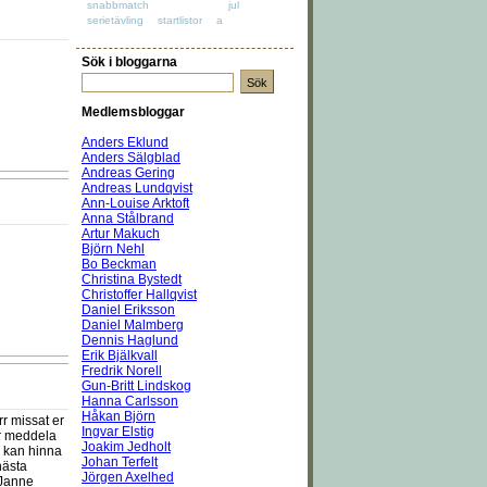
snabbmatch
jul
serietävling
startlistor
a
Sök i bloggarna
Medlemsbloggar
Anders Eklund
Anders Sälgblad
Andreas Gering
Andreas Lundqvist
Ann-Louise Arktoft
Anna Stålbrand
Artur Makuch
Björn Nehl
Bo Beckman
Christina Bystedt
Christoffer Hallqvist
Daniel Eriksson
Daniel Malmberg
Dennis Haglund
Erik Bjälkvall
Fredrik Norell
Gun-Britt Lindskog
Hanna Carlsson
Håkan Björn
r missat er
Ingvar Elstig
rr meddela
Joakim Jedholt
vi kan hinna
Johan Terfelt
nästa
Jörgen Axelhed
 Janne