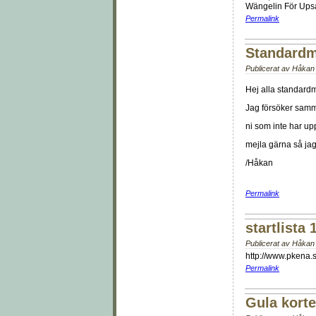
Wängelin För Upsa
Permalink
Standardm
Publicerat av
Håkan 
Hej alla standardm
Jag försöker samma
ni som inte har up
mejla gärna så jag 
/Håkan
Permalink
startlista
Publicerat av
Håkan 
http://www.pkena.
Permalink
Gula korte