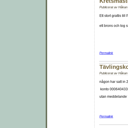
Kretsmäste
Publicerat av
Håkan 
Ett stort grattis t
ett brons och tog 
Permalink
Tävlingsk
Publicerat av
Håkan 
någon har satt in 
konto 000640433
utan meddelande f
Permalink