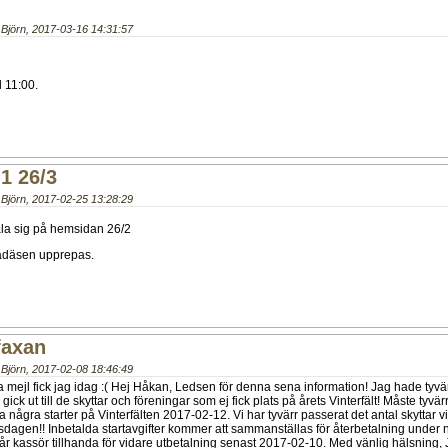
Björn
,
2017-03-16 14:31:57
l 11:00.
 1 26/3
Björn
,
2017-02-25 13:28:29
äla sig på hemsidan 26/2
fadäsen upprepas.
 faxan
Björn
,
2017-02-08 18:46:49
a mejl fick jag idag :( Hej Håkan, Ledsen för denna sena information! Jag hade tyvär
ck ut till de skyttar och föreningar som ej fick plats på årets Vinterfält! Måste tyvä
da några starter på Vinterfälten 2017-02-12. Vi har tyvärr passerat det antal skyttar 
dagen!! Inbetalda startavgifter kommer att sammanställas för återbetalning under 
vår kassör tillhanda för vidare utbetalning senast 2017-02-10. Med vänlig hälsning,