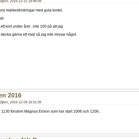
Björn
,
2016-12-15 18:46:09
 era märkesfordringar med gula kortet.
et.
ett kort under året ..inte 100 på att jag
å skicka gärna ett mejl så jag inte missar något.
ten 2016
Björn
,
2016-12-09 16:51:06
ch 1130 förutom Magnus Erixon som har start 1006 och 1206..