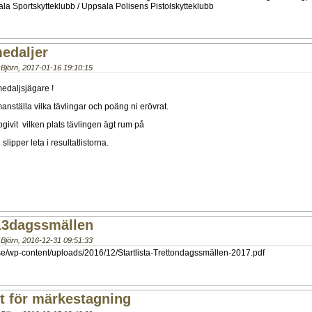
la Sportskytteklubb / Uppsala Polisens Pistolskytteklubb
edaljer
Björn
,
2017-01-16 19:10:15
edaljsjägare !
nställa vilka tävlingar och poäng ni erövrat.
pgivit vilken plats tävlingen ägt rum på
slipper leta i resultatlistorna.
 13dagssmällen
Björn
,
2016-12-31 09:51:33
se/wp-content/uploads/2016/12/Startlista-Trettondagssmällen-2017.pdf
t för märkestagning