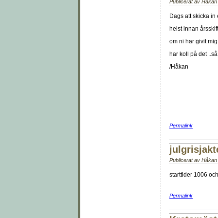
Publicerat av
Håkan 
Dags att skicka in
helst innan årsskift
om ni har givit mig 
har koll på det ..s
/Håkan
Permalink
julgrisjak
Publicerat av
Håkan 
starttider 1006 o
Permalink