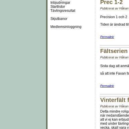
Prec 1-2
Inbjudningar
Startlistor
Publicerat av
Håkan 
Tävlingsresultat
Precision 1 och 2
Skjutbanor
Tiden är ändrad til
Medlemsinloggning
Permalink
Fältserien
Publicerat av
Håkan 
Sista dag att anm
så att inte Faxan 
Permalink
Vinterfält
Publicerat av
Håkan 
Detta mindre rolig
när nedanstående gi
att vi ej kan erbju
med under tävlings
vecka, skall vara 