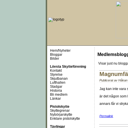
Hem/Nyheter
Medlemsblog
Bloggar
Bilder
Visar just nu
blogg
Lövsta Skytteförening
Kontakt
Magnumfäl
Styrelse
Skjutbanan
Publicerat av
Håkan 
Lufthallen
Stadgar
Jag kan inte vara 
Historia
Bli medlem
är det någon som 
Länkar
annars får vi stryk
Pistolskytte
Skyttegrenar
Nybörjarskytte
Permalink
Enklare pistolskytte
Tävlingar