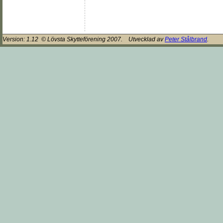
Version:
1.12
© Lövsta Skytteförening 2007. Utvecklad av
Peter Stålbrand
.