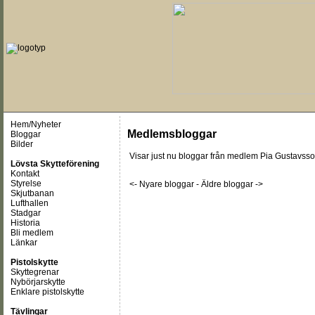
Hem/Nyheter
Medlemsbloggar
Bloggar
Bilder
Visar just nu
bloggar från medlem Pia Gustavss
Lövsta Skytteförening
Kontakt
Styrelse
<- Nyare bloggar
-
Äldre bloggar ->
Skjutbanan
Lufthallen
Stadgar
Historia
Bli medlem
Länkar
Pistolskytte
Skyttegrenar
Nybörjarskytte
Enklare pistolskytte
Tävlingar