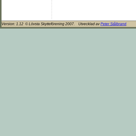
Version:
1.12
© Lövsta Skytteförening 2007. Utvecklad av
Peter Stålbrand
.