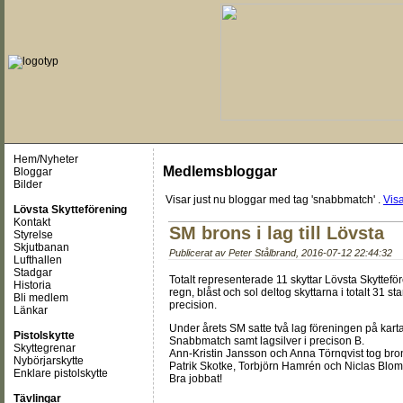
Hem/Nyheter
Medlemsbloggar
Bloggar
Bilder
Visar just nu
bloggar med tag 'snabbmatch'
.
Visa
Lövsta Skytteförening
Kontakt
SM brons i lag till Lövsta
Styrelse
Skjutbanan
Publicerat av
Peter Stålbrand
,
2016-07-12 22:44:32
Lufthallen
Stadgar
Totalt representerade 11 skyttar Lövsta Skytteför
Historia
regn, blåst och sol deltog skyttarna i totalt 31 sta
Bli medlem
precision.
Länkar
Under årets SM satte två lag föreningen på kar
Pistolskytte
Snabbmatch samt lagsilver i precison B.
Skyttegrenar
Ann-Kristin Jansson och Anna Törnqvist tog bro
Nybörjarskytte
Patrik Skotke, Torbjörn Hamrén och Niclas Blomg
Enklare pistolskytte
Bra jobbat!
Tävlingar