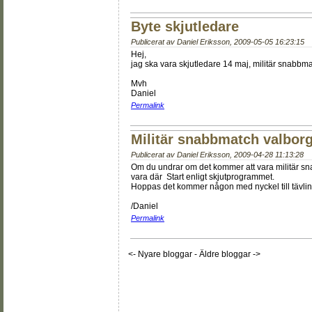
Byte skjutledare
Publicerat av
Daniel Eriksson
,
2009-05-05 16:23:15
Hej,
jag ska vara skjutledare 14 maj, militär snab
Mvh
Daniel
Permalink
Militär snabbmatch valbor
Publicerat av
Daniel Eriksson
,
2009-04-28 11:13:28
Om du undrar om det kommer att vara militär sna
vara där
Start enligt skjutprogrammet.
Hoppas det kommer någon med nyckel till tävlin
/Daniel
Permalink
<- Nyare bloggar
-
Äldre bloggar ->