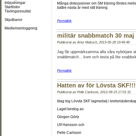
Inbjudningar
Många diskussioner om SM träning fördes mella
Startlistor
bättre nästa år med rätt träning.
Tävlingsresultat
Skjutbanor
Permalink
Medlemsinloggning
militär snabbmatch 30 maj
Publicerat av
Artur Makuch
,
2013-05-28 19:46:48
Jag får uppmärksamma alla våra nybörjare att
snabbmatch... kom och testa på lite snabbs
Permalink
Hatten av för Lövsta SKF!!!
Publicerat av
Pelle Carlsson
,
2012-09-23 17:01:31
Idag tog Lövsta SKF lagmedalj i kretsmästerskap
Laget bestog av:
Görgen Görtz
Ulf Hansson och
Pelle Carlsson