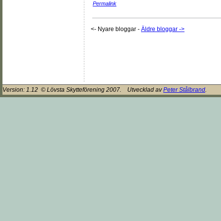
Permalink
<- Nyare bloggar
-
Äldre bloggar ->
Version:
1.12
© Lövsta Skytteförening 2007. Utvecklad av
Peter Stålbrand
.