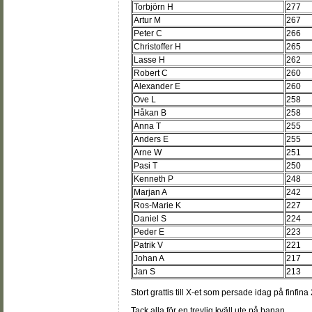
Torbjörn H
277
Artur M
267
Peter C
266
Christoffer H
265
Lasse H
262
Robert C
260
Alexander E
260
Ove L
258
Håkan B
258
Anna T
255
Anders E
255
Arne W
251
Pasi T
250
Kenneth P
248
Marjan A
242
Ros-Marie K
227
Daniel S
224
Peder E
223
Patrik V
221
Johan A
217
Jan S
213
Stort grattis till X-et som persade idag på finfina
Tack alla för en trevlig kväll ute på banan.