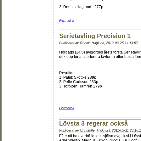
3. Dennis Haglund - 277p
Permalink
Serietävling Precision 1
Publicerat av
Dennis Haglund
,
2012-03-25 14:14:57
I lördags (24/3) avgjordes årets första Serietävli
dök upp för att perforera tavlorna efter bästa för
Resultat:
1. Patrik Skottke 289p
2. Pelle Carlsson 283p
3. Torbjörn Hamrén 279p
Permalink
Lövsta 3 regerar också
Publicerat av
Christoffer Hallqvist
,
2011-05-11 23:10:
Efter att ha överträffat oss själva avgick vi i Lö
Arne Westin, Magnus Erixon, Nicolai Krüll och 