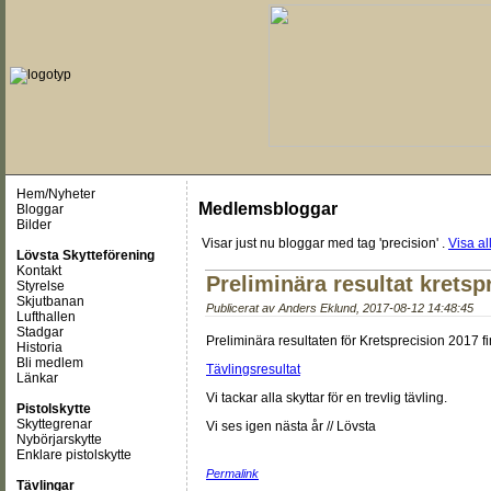
Hem/Nyheter
Medlemsbloggar
Bloggar
Bilder
Visar just nu
bloggar med tag 'precision'
.
Visa al
Lövsta Skytteförening
Kontakt
Preliminära resultat kretsp
Styrelse
Skjutbanan
Publicerat av
Anders Eklund
,
2017-08-12 14:48:45
Lufthallen
Stadgar
Preliminära resultaten för Kretsprecision 2017 f
Historia
Bli medlem
Tävlingsresultat
Länkar
Vi tackar alla skyttar för en trevlig tävling.
Pistolskytte
Skyttegrenar
Vi ses igen nästa år // Lövsta
Nybörjarskytte
Enklare pistolskytte
Permalink
Tävlingar