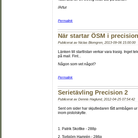
/Artur
Permalink
När startar ÖSM i precisio
Publicerat av
Niclas Blomgren
,
2013-09-06 15:00:00
Länken till startlistan verkar vara trasig. Inget
på mail. Fint...
Någon som vet något?
Permalink
Serietävling Precision 2
Publicerat av
Dennis Haglund
,
2012-04-25 07:54:42
Sent om sider har skjutledaren fått armbågen ur
inom pistolskytte.
1. Patrik Skottke - 288p
2. Torbjörn Hamrén - 286p