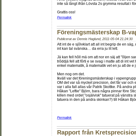
inte så långt ifrån Lövsta 2s grymma resultat i
Grattis oss!
Permalink
Föreningsmästerskap B-vap
Publicerat av
Dennis Haglund
,
2011-05-04 21:24:30
Att int de e sjôlvklart att all int begrip de en sä
int kan tal svänska… da erra ju lit lett.
Jä kan fell hôll mä om att nor en säj att "ôljen sam
trôddjä fell att fôrti e se svag i matte att di int v
enkel matematik, å matematik vet en ju att de e 
Men nog om det.
Ikväll var det föreningsmästerskap i vapengrupp
OM det var så mycket precision, det får var och e
var i alla fall allas vår Patrik Skottke. På andra
Håkan "Leftie" Björn, bara några pinnar före Sti
killen med ordet "osjälvisk" tatuerat på vänstra 
tatuera in den på andra skinkan?) till Håkan Bjö
Permalink
Rapport från Kretsprecisio