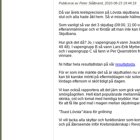
Publicerat av
Peter Stålbrand
,
2010-08-23 19:44:19
Då var årets kretsprecision på Lövsta skjutbana 
slut och alla hade åkt hem. Så vi missade häll
Som vanligt så var det 3 skjutlag (09:00, 11:00 o
efteranmälningar och vi förstår att man inte kan 
Skjutbana.
Hur gick det då? Jo, i vapengrupp A vann Joac
49 48). I vapengrupp B så vann Lars-Erik Myrbe
och i vapengrupp C så fann vi Per Qvarnström
vinnare.
Ni hittar hela resultatlistan på vår
resultatsida
.
För er som inte märkte det så är skjuthallen nu vit
kan bli kanske mörkt på eftermiddagen när solen 
lördags eftersom vi sköt tidigt på dagen.
Vi kan också rapportera att det järn som gick 
smörgåsgrillen. Helt klart populäraste mellanmå
skinka, ost och tomat med hemliga kryddor. Har n
för att få lite god mat i magen mellan skjutninga
"Toast Lövsta" klara för grillning
Vi vill tacka alla skyttar och funktionärer som kom
och på återseende inför Kretsmästerskap i Revol