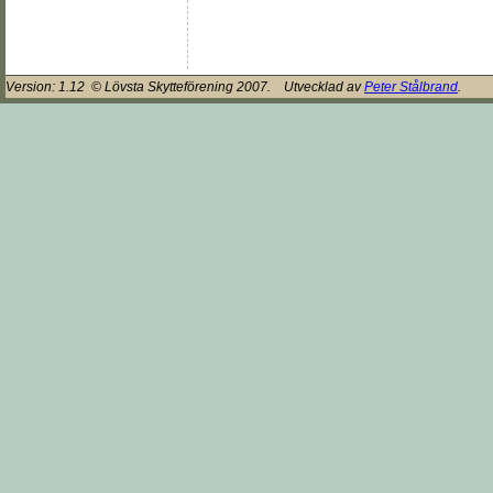
Version:
1.12
© Lövsta Skytteförening 2007. Utvecklad av
Peter Stålbrand
.