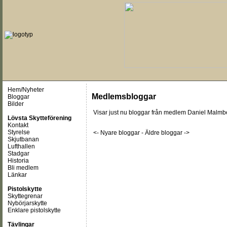
Hem/Nyheter
Medlemsbloggar
Bloggar
Bilder
Visar just nu
bloggar från medlem Daniel Malmb
Lövsta Skytteförening
Kontakt
Styrelse
<- Nyare bloggar
-
Äldre bloggar ->
Skjutbanan
Lufthallen
Stadgar
Historia
Bli medlem
Länkar
Pistolskytte
Skyttegrenar
Nybörjarskytte
Enklare pistolskytte
Tävlingar