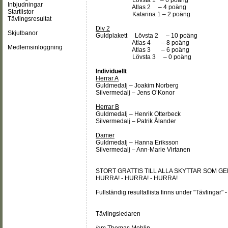
Lövsta 1 – 6 poäng
Inbjudningar
Atlas 2 – 4 poäng
Startlistor
Katarina 1 – 2 poäng
Tävlingsresultat
Div 2
Skjutbanor
Guldplakett Lövsta 2 – 10 poäng
Atlas 4 – 8 poäng
Medlemsinloggning
Atlas 3 – 6 poäng
Lövsta 3 – 0 poäng
Individuellt
Herrar A
Guldmedalj – Joakim Norberg
Silvermedalj – Jens O’Konor
Herrar B
Guldmedalj – Henrik Otterbeck
Silvermedalj – Patrik Ålander
Damer
Guldmedalj – Hanna Eriksson
Silvermedalj – Ann-Marie Virtanen
STORT GRATTIS TILL ALLA SKYTTAR SOM G
HURRA! - HURRA! - HURRA!
Fullständig resultatlista finns under "Tävlingar" 
Tävlingsledaren