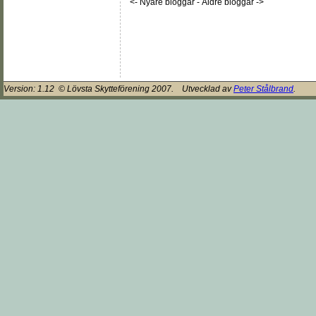
<- Nyare bloggar
-
Äldre bloggar ->
Version:
1.12
© Lövsta Skytteförening 2007. Utvecklad av
Peter Stålbrand
.