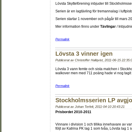
Lövsta Skytteförening inbjuder till Stockholmss
Serien är en lagtävling för tremannalag i luftpis
Serien startar 1 november och pågår till mars 2
Mer information finns under
Tävlingar
/ Inbjudn
Permalink
Lövsta 3 vinner igen
Publicerat av
Christoffer Hallqvist
,
2011-06-15 22:35:
Lövsta 3 vann femte och sista matchen i Stock
walkover men med 711 poäng hade vi nog tagit
Permalink
Stockholmsserien LP avgjo
Publicerat av
Johan Terfelt
,
2011-04-10 20:43:21
Prisbordet 2010-2011
Vinnare i division 1 och tillika innehavare av van
följt av Katrina PK lag 1 som tvåa, Lövsta lag 1 