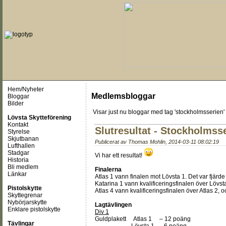
Hem/Nyheter
Medlemsbloggar
Bloggar
Bilder
Visar just nu
bloggar med tag 'stockholmsserien'
Lövsta Skytteförening
Kontakt
Slutresultat - Stockholmsse
Styrelse
Skjutbanan
Publicerat av
Thomas Mohlin
,
2014-03-11 08:02:19
Lufthallen
Stadgar
Vi har ett resultat!
Historia
Bli medlem
Finalerna
Länkar
Atlas 1 vann finalen mot Lövsta 1. Det var fjärd
Katarina 1 vann kvalificeringsfinalen över Lövst
Pistolskytte
Atlas 4 vann kvalificeringsfinalen över Atlas 2, o
Skyttegrenar
Nybörjarskytte
Lagtävlingen
Enklare pistolskytte
Div 1
Guldplakett Atlas 1 – 12 poäng
Tävlingar