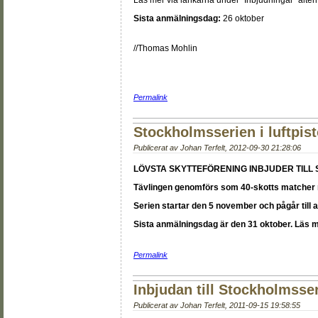
Läs mer via länkarna under "Inbjudningar" altern
Sista anmälningsdag:
26 oktober
//Thomas Mohlin
Permalink
Stockholmsserien i luftpist
Publicerat av
Johan Terfelt
,
2012-09-30 21:28:06
LÖVSTA SKYTTEFÖRENING INBJUDER TILL
S
Tävlingen genomförs som 40-skotts matcher 
Serien startar den 5 november och pågår till a
Sista anmälningsdag är den 31 oktober. Läs me
Permalink
Inbjudan till Stockholmsser
Publicerat av
Johan Terfelt
,
2011-09-15 19:58:55