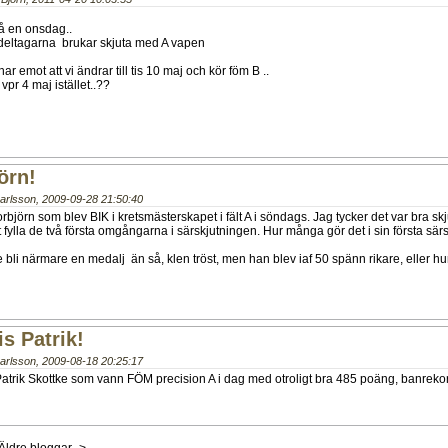
å en onsdag..
 deltagarna brukar skjuta med A vapen
r emot att vi ändrar till tis 10 maj och kör föm B ..
vpr 4 maj istället..??
örn!
Carlsson
,
2009-09-28 21:50:40
Torbjörn som blev BIK i kretsmästerskapet i fält A i söndags. Jag tycker det var bra sk
 att fylla de två första omgångarna i särskjutningen. Hur många gör det i sin första sär
 bli närmare en medalj än så, klen tröst, men han blev iaf 50 spänn rikare, eller hu
is Patrik!
Carlsson
,
2009-08-18 20:25:17
till Patrik Skottke som vann FÖM precision A i dag med otroligt bra 485 poäng, banrek