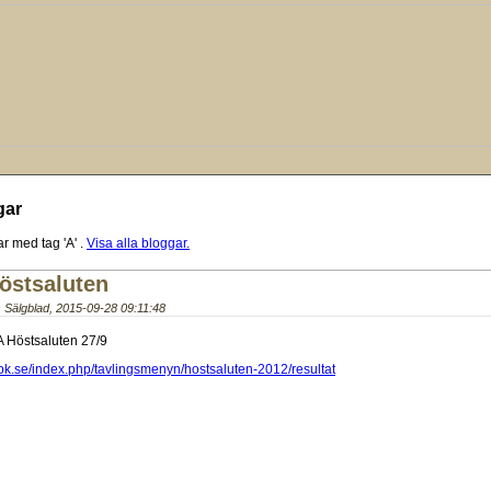
gar
r med tag 'A'
.
Visa alla bloggar.
östsaluten
 Sälgblad
,
2015-09-28 09:11:48
A Höstsaluten 27/9
pk.se/index.php/tavlingsmenyn/hostsaluten-2012/resultat