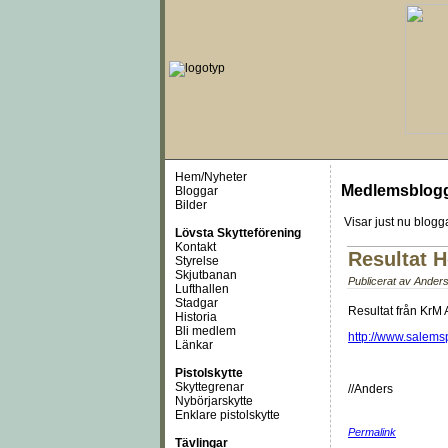
Hem/Nyheter
Medlemsblog
Bloggar
Bilder
Visar just nu
blogga
Lövsta Skytteförening
Kontakt
Resultat H
Styrelse
Skjutbanan
Publicerat av
Anders
Lufthallen
Stadgar
Resultat från KrM 
Historia
Bli medlem
http://www.salems
Länkar
Pistolskytte
Skyttegrenar
//Anders
Nybörjarskytte
Enklare pistolskytte
Permalink
Tävlingar