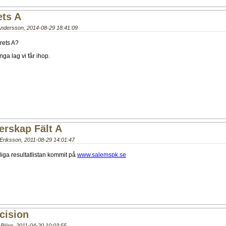
ets A
Andersson
,
2014-08-29 18:41:09
Krets A?
ga lag vi får ihop.
erskap Fält A
 Eriksson
,
2011-08-29 14:01:47
tliga resultatlistan kommit på
www.salemspk.se
cision
Björn
,
2011-04-20 10:03:55