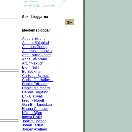
snabbmatch
jul
serietävling
startlistor
a
Sök i bloggarna
Medlemsbloggar
Anders Eklund
Anders Sälgblad
Andreas Gering
Andreas Lundqvist
Ann-Louise Arktoft
Anna Stålbrand
Artur Makuch
Björn Nehl
Bo Beckman
Christina Bystedt
Christoffer Hallqvist
Daniel Eriksson
Daniel Malmberg
Dennis Haglund
Erik Bjälkvall
Fredrik Norell
Gun-Britt Lindskog
Hanna Carlsson
Håkan Björn
Ingvar Elstig
Joakim Jedholt
Johan Terfelt
Jörgen Axelhed