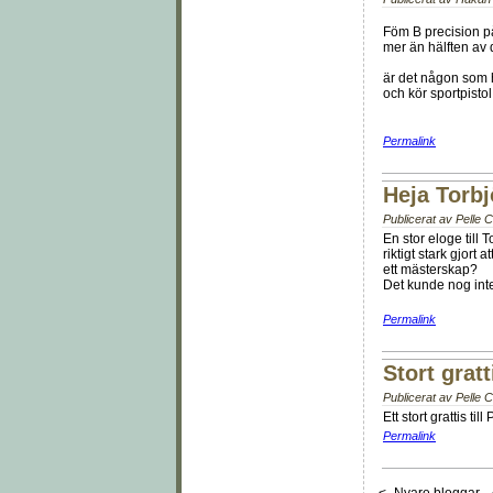
Föm B precision p
mer än hälften av
är det någon som ha
och kör sportpistol 
Permalink
Heja Torbj
Publicerat av
Pelle 
En stor eloge till 
riktigt stark gjort
ett mästerskap?
Det kunde nog inte
Permalink
Stort gratt
Publicerat av
Pelle 
Ett stort grattis 
Permalink