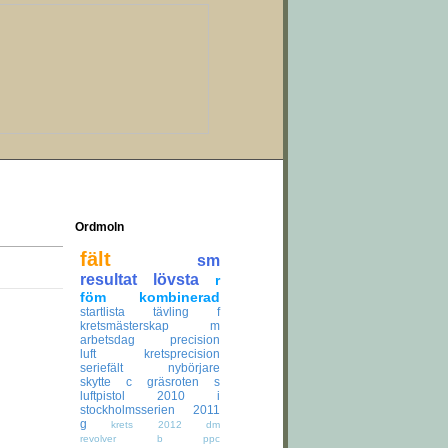
Ordmoln
fält
sm
resultat
lövsta
r
föm
kombinerad
startlista
tävling
f
kretsmästerskap
m
arbetsdag
precision
luft
kretsprecision
seriefält
nybörjare
skytte
c
gräsroten
s
luftpistol
2010
i
stockholmsserien
2011
g
krets
2012
dm
revolver
b
ppc