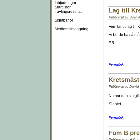
Inbjudningar
Startlistor
Lag till Kr
Tävlingsresultat
Publicerat av
Sven 
Skjutbanor
Vem tar ut lag till 
Medlemsinloggning
Vi borde ha så mån
// S
Permalink
Kretsmäst
Publicerat av
Daniel
Nu har den slutgil
/Daniel
Permalink
Föm B pre
Publicerat av
Håkan 