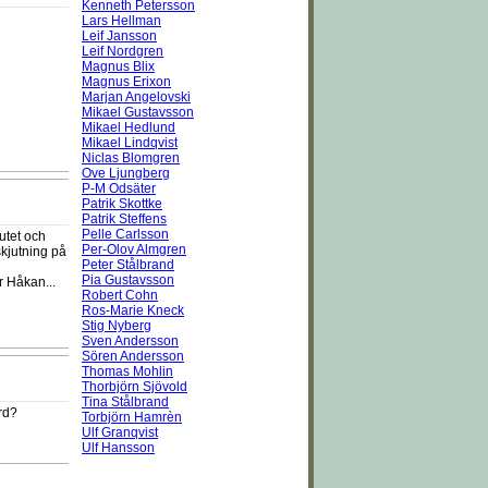
Kenneth Petersson
Lars Hellman
Leif Jansson
Leif Nordgren
Magnus Blix
Magnus Erixon
Marjan Angelovski
Mikael Gustavsson
Mikael Hedlund
Mikael Lindqvist
Niclas Blomgren
Ove Ljungberg
P-M Odsäter
Patrik Skottke
Patrik Steffens
Pelle Carlsson
jutet och
Per-Olov Almgren
skjutning på
Peter Stålbrand
Pia Gustavsson
r Håkan...
Robert Cohn
Ros-Marie Kneck
Stig Nyberg
Sven Andersson
Sören Andersson
Thomas Mohlin
Thorbjörn Sjövold
Tina Stålbrand
ord?
Torbjörn Hamrèn
Ulf Granqvist
Ulf Hansson