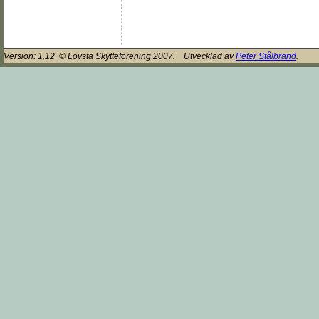
Version:
1.12
© Lövsta Skytteförening 2007. Utvecklad av
Peter Stålbrand
.