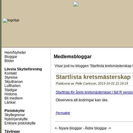
Hem/Nyheter
Medlemsbloggar
Bloggar
Bilder
Visar just nu
bloggen 'Startlista kretsmästerskap 
Lövsta Skytteförening
Kontakt
Startlista kretsmästerskap 
Styrelse
Skjutbanan
Publicerat av
Pelle Carlsson
,
2013-10-01 21:19:19
Lufthallen
Stadgar
Startlista för årets kretsmästerskap i fält R versio
Historia
Bli medlem
Observera att ändringar kan ske.
Länkar
Pistolskytte
Permalink
Skyttegrenar
Nybörjarskytte
Enklare pistolskytte
<- Nyare bloggar
-
Äldre bloggar ->
Tävlingar