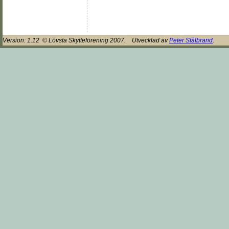
Version:
1.12
© Lövsta Skytteförening 2007. Utvecklad av
Peter Stålbrand
.